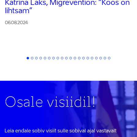
Katrina Laks, Migrevention:
“Koos on
lihtsam”
06.08.2024
Osale visiidil!
Leia endale sobiv visiit sulle sobival ajal vastavalt