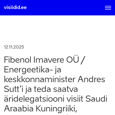
visiidid.ee
MOBIIL ID-GA
SMART ID-GA
Sisse logimisel ja registreerumisel nõustute kasutamise
tingimustega, mis on loetavad
siit
12.11.2025
Fibenol Imavere OÜ /
Energeetika- ja
keskkonnaminister Andres
Sutt’i ja teda saatva
äridelegatsiooni visiit Saudi
Araabia Kuningriiki,