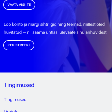
VAATA VISIITE
Loo konto ja märgi sihtriigid ning teemad, millest oled
huvitatud – nii saame ühtlasi ülevaate sinu ärihuvidest.
REGISTREERI
Tingimused
Tingimused