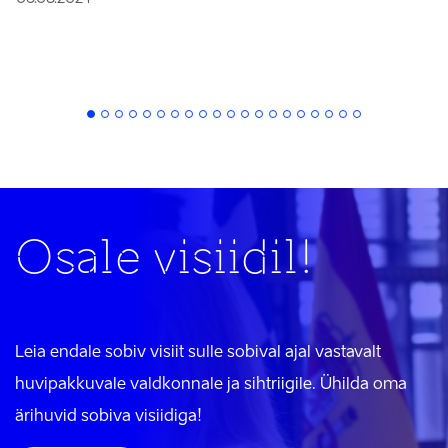
Osale visiidil!
Leia endale sobiv visiit sulle sobival ajal vastavalt
huvipakkuvale valdkonnale ja sihtriigile. Ühilda oma
ärihuvid sobiva visiidiga!