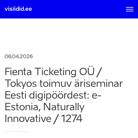
visiidid.ee
MOBIIL ID-GA
SMART ID-GA
Sisse logimisel ja registreerumisel nõustute kasutamise
tingimustega, mis on loetavad
siit
06.04.2026
Fienta Ticketing OÜ /
Tokyos toimuv äriseminar
Eesti digipöördest: e-
Estonia, Naturally
Innovative / 1274