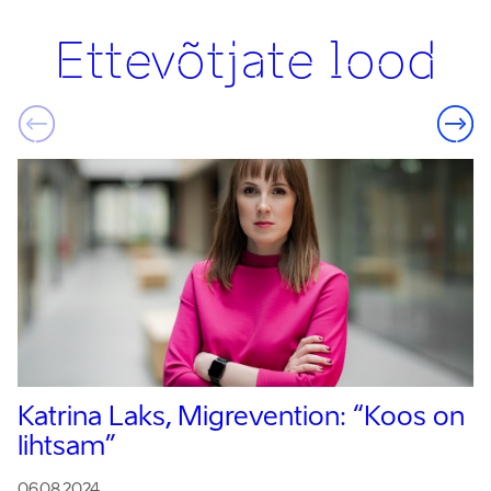
Ettevõtjate lood
Katrina Laks, Migrevention:
“Koos on
lihtsam”
06.08.2024