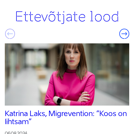
Ettevõtjate lood
Katrina Laks, Migrevention:
“Koos on
lihtsam”
06.08.2024