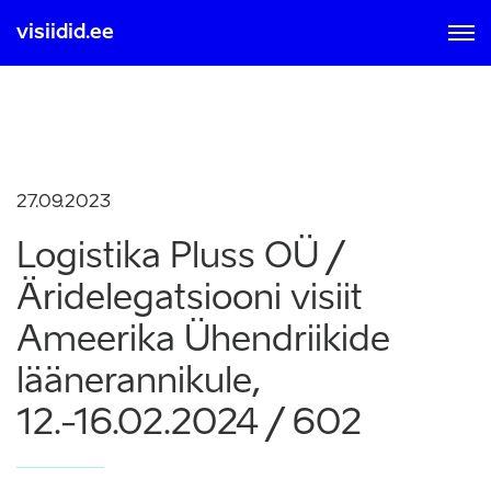
visiidid.ee
MOBIIL ID-GA
SMART ID-GA
Sisse logimisel ja registreerumisel nõustute kasutamise
tingimustega, mis on loetavad
siit
27.09.2023
Logistika Pluss OÜ /
Äridelegatsiooni visiit
Ameerika Ühendriikide
läänerannikule,
12.-16.02.2024 / 602