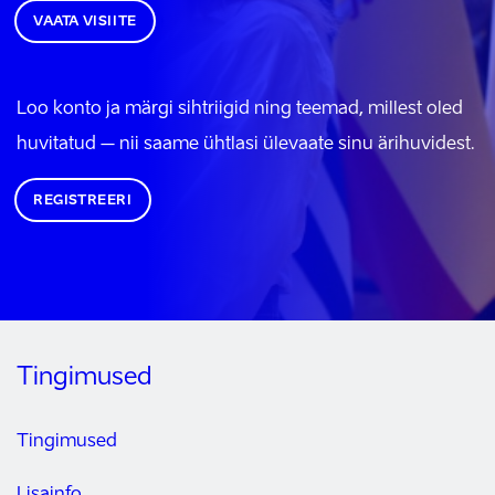
VAATA VISIITE
Loo konto ja märgi sihtriigid ning teemad, millest oled
huvitatud – nii saame ühtlasi ülevaate sinu ärihuvidest.
REGISTREERI
Tingimused
Tingimused