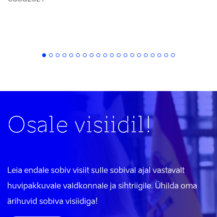
Osale visiidil!
Leia endale sobiv visiit sulle sobival ajal vastavalt
huvipakkuvale valdkonnale ja sihtriigile. Ühilda oma
ärihuvid sobiva visiidiga!