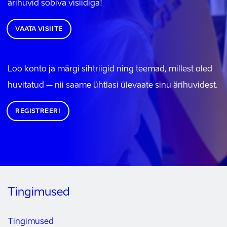
ärihuvid sobiva visiidiga!
VAATA VISIITE
Loo konto ja märgi sihtriigid ning teemad, millest oled
huvitatud – nii saame ühtlasi ülevaate sinu ärihuvidest.
REGISTREERI
Tingimused
Tingimused