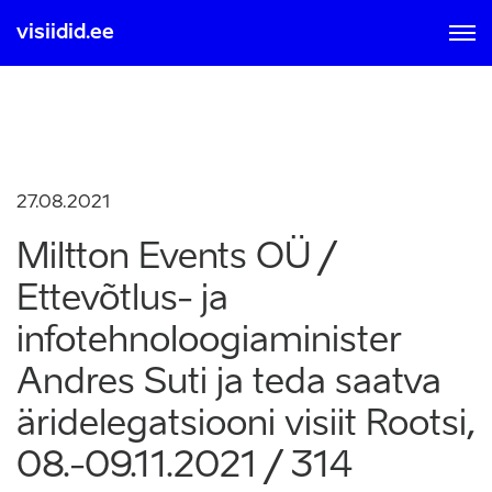
visiidid.ee
MOBIIL ID-GA
SMART ID-GA
Sisse logimisel ja registreerumisel nõustute kasutamise
tingimustega, mis on loetavad
siit
27.08.2021
Miltton Events OÜ /
Ettevõtlus- ja
infotehnoloogiaminister
Andres Suti ja teda saatva
äridelegatsiooni visiit Rootsi,
08.-09.11.2021 / 314