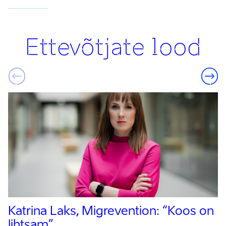
Ettevõtjate lood
Katrina Laks, Migrevention:
“Koos on
lihtsam”