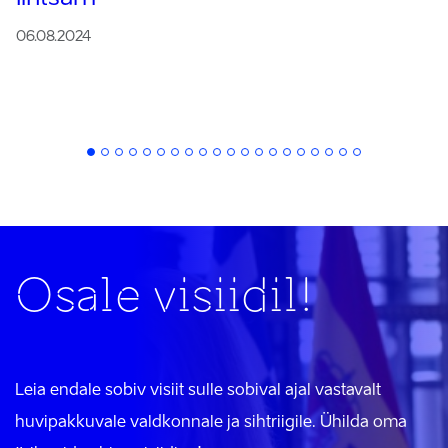
06.08.2024
Osale visiidil!
Leia endale sobiv visiit sulle sobival ajal vastavalt
huvipakkuvale valdkonnale ja sihtriigile. Ühilda oma