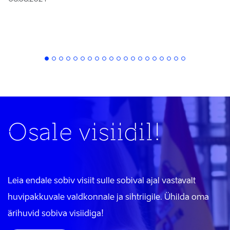
Osale visiidil!
Leia endale sobiv visiit sulle sobival ajal vastavalt
huvipakkuvale valdkonnale ja sihtriigile. Ühilda oma
ärihuvid sobiva visiidiga!