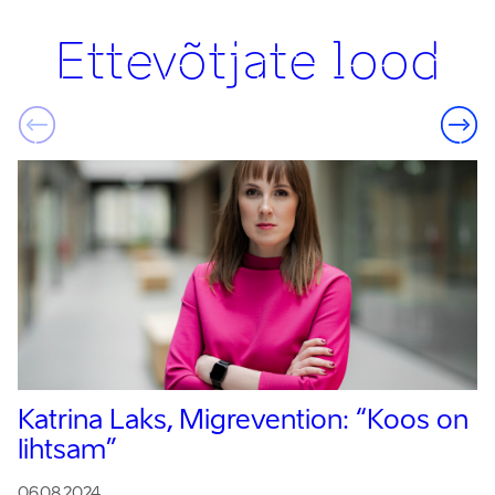
Ettevõtjate lood
Katrina Laks, Migrevention:
“Koos on
lihtsam”
06.08.2024