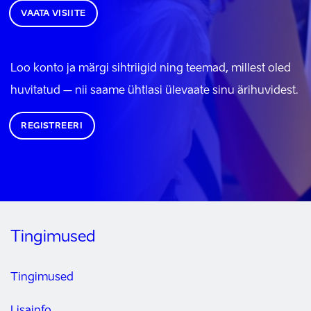
VAATA VISIITE
Loo konto ja märgi sihtriigid ning teemad, millest oled
huvitatud – nii saame ühtlasi ülevaate sinu ärihuvidest.
REGISTREERI
Tingimused
Tingimused