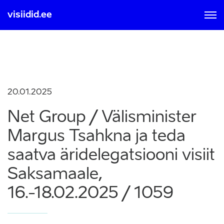
visiidid.ee
MOBIIL ID-GA
SMART ID-GA
Sisse logimisel ja registreerumisel nõustute kasutamise
tingimustega, mis on loetavad
siit
20.01.2025
Net Group / Välisminister
Margus Tsahkna ja teda
saatva äridelegatsiooni visiit
Saksamaale,
16.-18.02.2025 / 1059