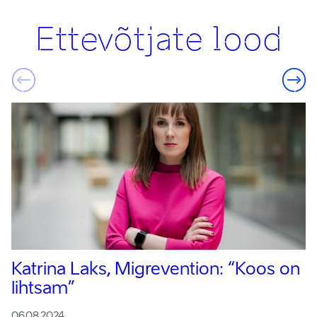
Ettevõtjate lood
Katrina Laks, Migrevention:
“Koos on
lihtsam”
06.08.2024