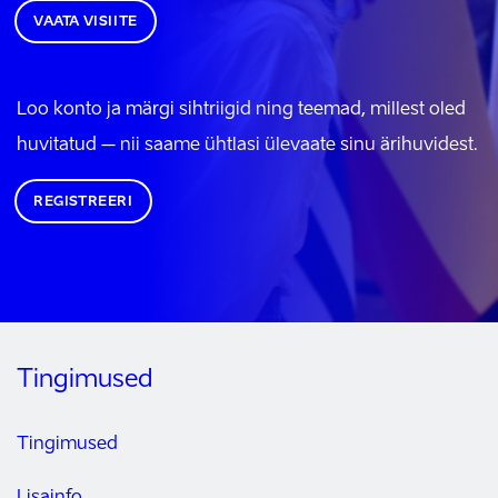
VAATA VISIITE
Loo konto ja märgi sihtriigid ning teemad, millest oled
huvitatud – nii saame ühtlasi ülevaate sinu ärihuvidest.
REGISTREERI
Tingimused
Tingimused