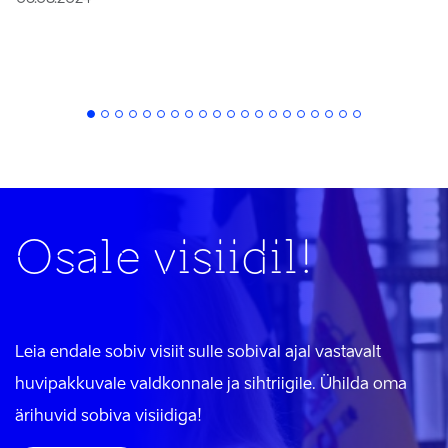
Osale visiidil!
Leia endale sobiv visiit sulle sobival ajal vastavalt
huvipakkuvale valdkonnale ja sihtriigile. Ühilda oma
ärihuvid sobiva visiidiga!