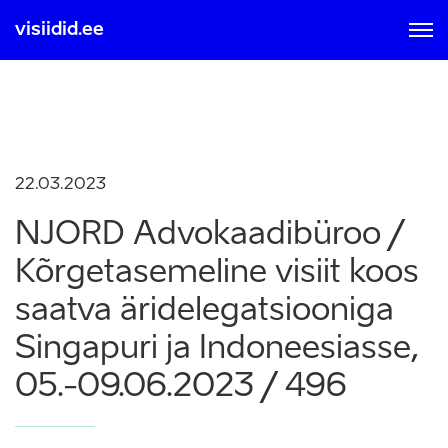
visiidid.ee
MOBIIL ID-GA
SMART ID-GA
Sisse logimisel ja registreerumisel nõustute kasutamise
tingimustega, mis on loetavad
siit
22.03.2023
NJORD Advokaadibüroo /
Kõrgetasemeline visiit koos
saatva äridelegatsiooniga
Singapuri ja Indoneesiasse,
05.-09.06.2023 / 496