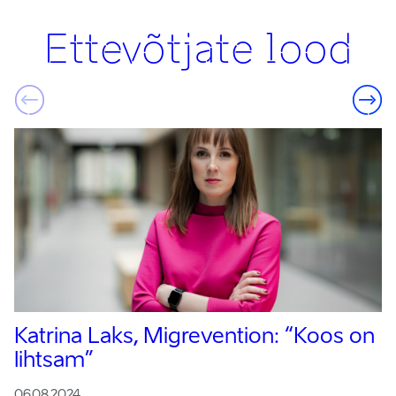
Ettevõtjate lood
Katrina Laks, Migrevention:
“Koos on
lihtsam”
06.08.2024