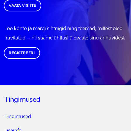
VAATA VISIITE
Loo konto ja märgi sihtriigid ning teemad, millest oled
huvitatud – nii saame ühtlasi ülevaate sinu ärihuvidest.
REGISTREERI
Tingimused
Tingimused