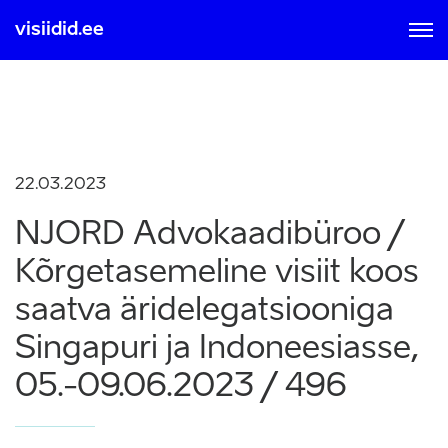
visiidid.ee
MOBIIL ID-GA
SMART ID-GA
Sisse logimisel ja registreerumisel nõustute kasutamise
tingimustega, mis on loetavad
siit
22.03.2023
NJORD Advokaadibüroo /
Kõrgetasemeline visiit koos
saatva äridelegatsiooniga
Singapuri ja Indoneesiasse,
05.-09.06.2023 / 496