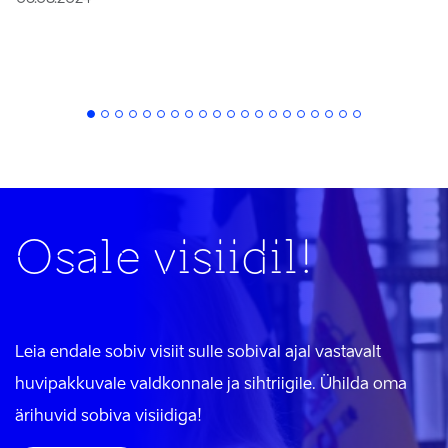
Osale visiidil!
Leia endale sobiv visiit sulle sobival ajal vastavalt
huvipakkuvale valdkonnale ja sihtriigile. Ühilda oma
ärihuvid sobiva visiidiga!