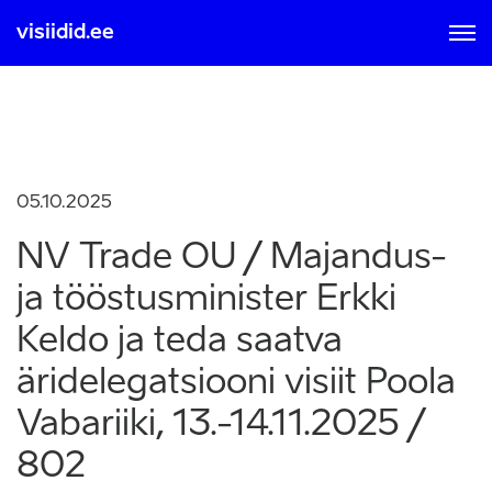
visiidid.ee
MOBIIL ID-GA
SMART ID-GA
Sisse logimisel ja registreerumisel nõustute kasutamise
tingimustega, mis on loetavad
siit
05.10.2025
NV Trade OU / Majandus-
ja tööstusminister Erkki
Keldo ja teda saatva
äridelegatsiooni visiit Poola
Vabariiki, 13.-14.11.2025 /
802