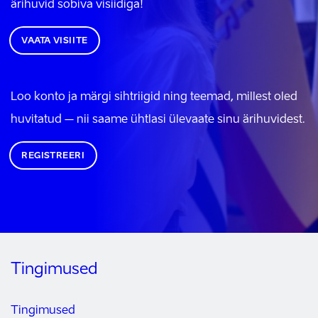
ärihuvid sobiva visiidiga!
VAATA VISIITE
Loo konto ja märgi sihtriigid ning teemad, millest oled
huvitatud – nii saame ühtlasi ülevaate sinu ärihuvidest.
REGISTREERI
Tingimused
Tingimused