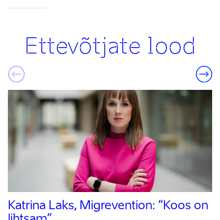
Ettevõtjate lood
Katrina Laks, Migrevention:
“Koos on
lihtsam”