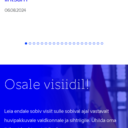
06.08.2024
Osale visiidil!
Leia endale sobiv visiit sulle sobival ajal vastavalt
huvipakkuvale valdkonnale ja sihtriigile. Ühilda oma