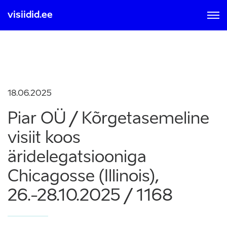
visiidid.ee
MOBIIL ID-GA
SMART ID-GA
Sisse logimisel ja registreerumisel nõustute kasutamise
tingimustega, mis on loetavad
siit
18.06.2025
Piar OÜ / Kõrgetasemeline
visiit koos
äridelegatsiooniga
Chicagosse (Illinois),
26.-28.10.2025 / 1168