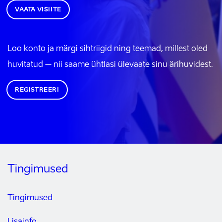
VAATA VISIITE
Loo konto ja märgi sihtriigid ning teemad, millest oled
huvitatud – nii saame ühtlasi ülevaate sinu ärihuvidest.
REGISTREERI
Tingimused
Tingimused