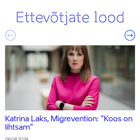
Ettevõtjate lood
Katrina Laks, Migrevention:
“Koos on
lihtsam”
06.08.2024