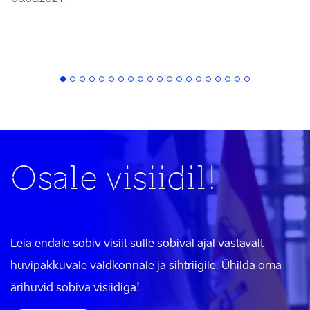
Osale visiidil!
Leia endale sobiv visiit sulle sobival ajal vastavalt
huvipakkuvale valdkonnale ja sihtriigile. Ühilda oma
ärihuvid sobiva visiidiga!