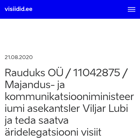
visiidid.ee
MOBIIL ID-GA
SMART ID-GA
Sisse logimisel ja registreerumisel nõustute kasutamise
tingimustega, mis on loetavad
siit
21.08.2020
Rauduks OÜ / 11042875 /
Majandus- ja
kommunikatsiooniministeer
iumi asekantsler Viljar Lubi
ja teda saatva
äridelegatsiooni visiit