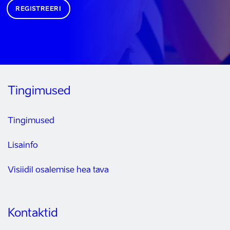
REGISTREERI
Tingimused
Tingimused
Lisainfo
Visiidil osalemise hea tava
Kontaktid