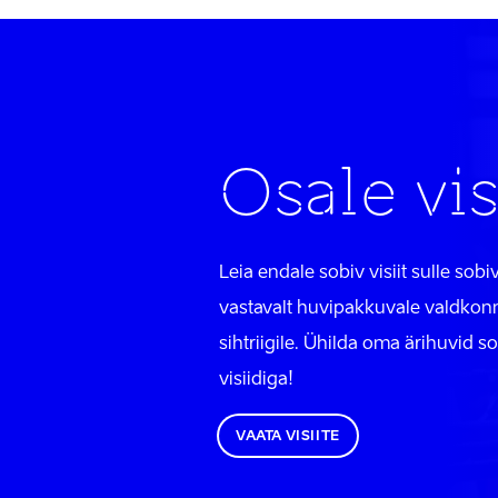
Osale vis
Leia endale sobiv visiit sulle sobiv
vastavalt huvipakkuvale valdkonn
sihtriigile. Ühilda oma ärihuvid s
visiidiga!
VAATA VISIITE