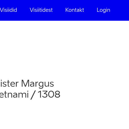
Visiidid
Visiitidest
Kontakt
Login
treeri visiidile
nister Margus
Vietnami / 1308
 on