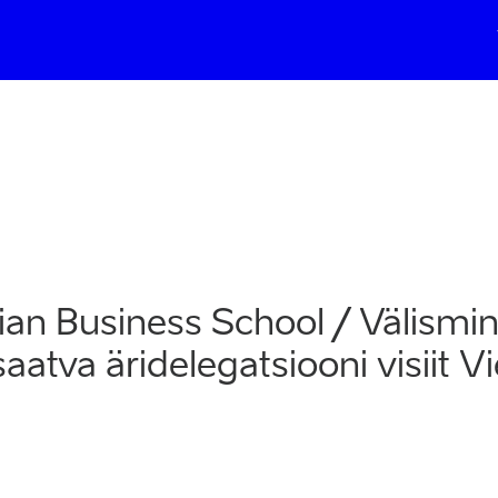
Loo konto
Lisa oma ettevõte
Regis
ian Business School / Välismi
aatva äridelegatsiooni visiit 
ARDIGA
MOBIIL ID-GA
SMART ID-GA
gimisel ja registreerumisel nõustute kasutamise tingimustega, mis