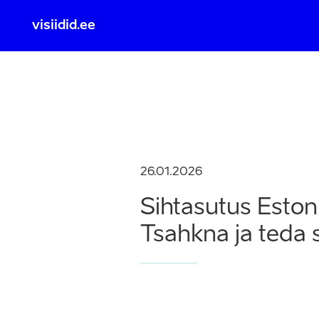
visiidid.ee
Tuvasta
26.01.2026
Sihtasutus Eston
Tsahkna ja teda s
ID KA
Sisse lo