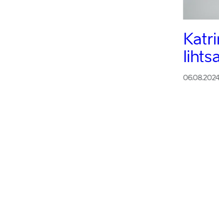
Katr
liht
06.08.202