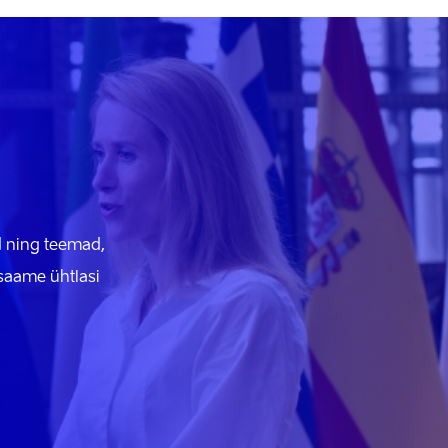
id ning teemad,
 saame ühtlasi