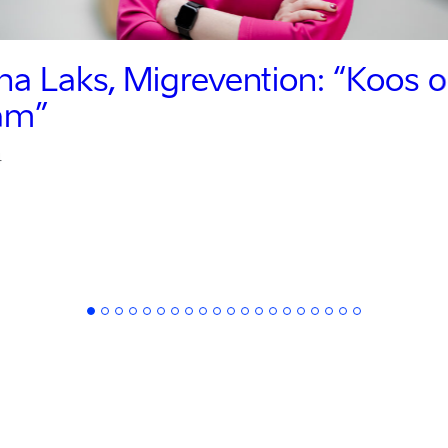
ina Laks, Migrevention:
“Koos 
sam”
4