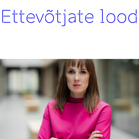
d
siit
Ettevõtjate lood