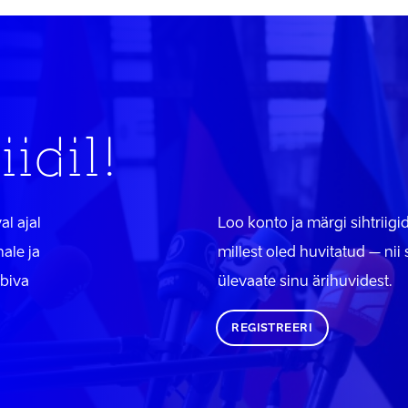
iidil!
al ajal
Loo konto ja märgi sihtriig
ale ja
millest oled huvitatud – nii
obiva
ülevaate sinu ärihuvidest.
REGISTREERI