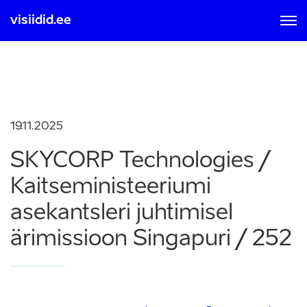
visiidid.ee
MOBIIL ID-GA
SMART ID-GA
Sisse logimisel ja registreerumisel nõustute kasutamise
19.11.2025
tingimustega, mis on loetavad
siit
SKYCORP Technologies /
Kaitseministeeriumi
asekantsleri juhtimisel
ärimissioon Singapuri / 252