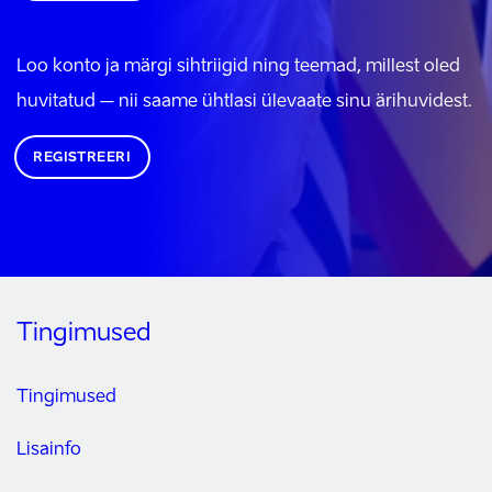
Loo konto ja märgi sihtriigid ning teemad, millest oled
huvitatud – nii saame ühtlasi ülevaate sinu ärihuvidest.
REGISTREERI
Tingimused
Tingimused
Lisainfo