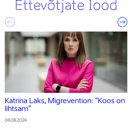
Ettevõtjate lood
Katrina Laks, Migrevention:
“Koos on
lihtsam”
06.08.2024