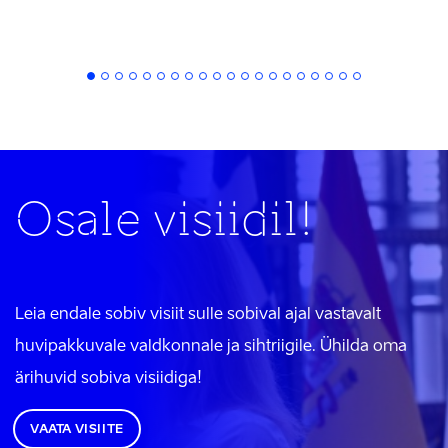
Osale visiidil!
Leia endale sobiv visiit sulle sobival ajal vastavalt
huvipakkuvale valdkonnale ja sihtriigile. Ühilda oma
ärihuvid sobiva visiidiga!
VAATA VISIITE