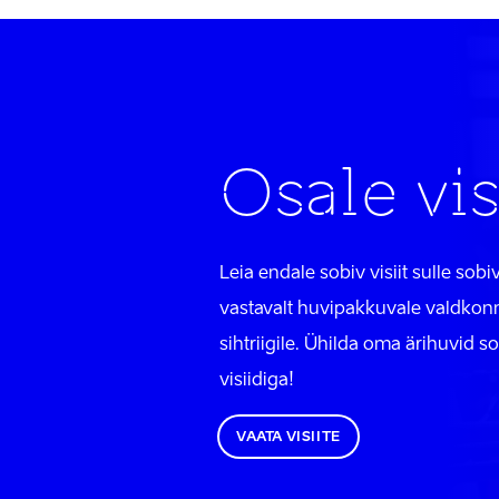
Osale vis
Leia endale sobiv visiit sulle sobiv
vastavalt huvipakkuvale valdkonn
sihtriigile. Ühilda oma ärihuvid s
visiidiga!
VAATA VISIITE