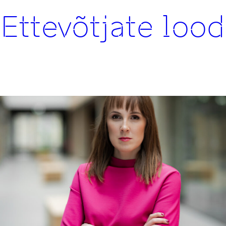
d
siit
Ettevõtjate lood