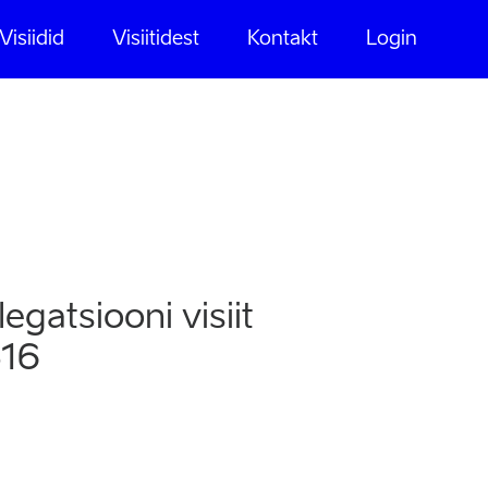
Visiidid
Visiitidest
Kontakt
Login
treeri visiidile
egatsiooni visiit
516
 on