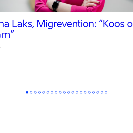
ina Laks, Migrevention:
“Koos 
sam”
4