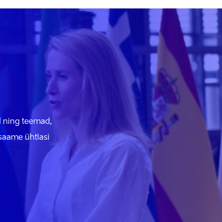
id ning teemad,
 saame ühtlasi