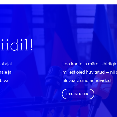
iidil!
al ajal
Loo konto ja märgi sihtriig
ale ja
millest oled huvitatud – nii
obiva
ülevaate sinu ärihuvidest.
REGISTREERI