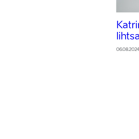
Katr
liht
06.08.202