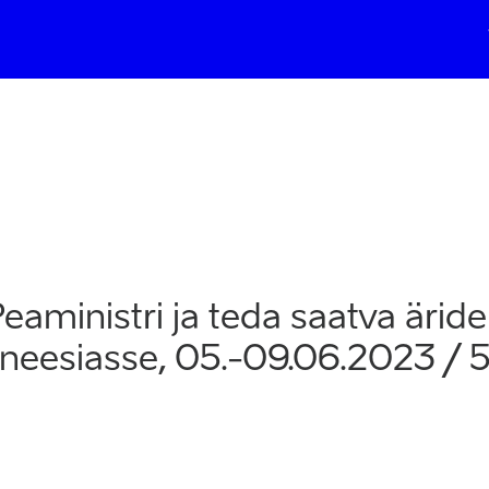
Loo konto
Lisa oma ettevõte
Regis
aministri ja teda saatva äridel
oneesiasse, 05.-09.06.2023 / 
ARDIGA
MOBIIL ID-GA
SMART ID-GA
gimisel ja registreerumisel nõustute kasutamise tingimustega, mis