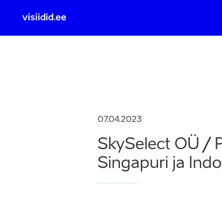
visiidid.ee
Tuvasta
07.04.2023
SkySelect OÜ / Pe
Singapuri ja Ind
ID KA
Sisse lo