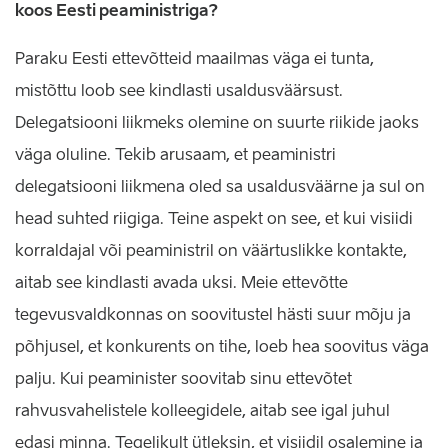
koos Eesti peaministriga?
Paraku Eesti ettevõtteid maailmas väga ei tunta,
mistõttu loob see kindlasti usaldusväärsust.
Delegatsiooni liikmeks olemine on suurte riikide jaoks
väga oluline. Tekib arusaam, et peaministri
delegatsiooni liikmena oled sa usaldusväärne ja sul on
head suhted riigiga. Teine aspekt on see, et kui visiidi
korraldajal või peaministril on väärtuslikke kontakte,
aitab see kindlasti avada uksi. Meie ettevõtte
tegevusvaldkonnas on soovitustel hästi suur mõju ja
põhjusel, et konkurents on tihe, loeb hea soovitus väga
palju. Kui peaminister soovitab sinu ettevõtet
rahvusvahelistele kolleegidele, aitab see igal juhul
edasi minna. Tegelikult ütleksin, et visiidil osalemine ja