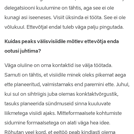
delegatsiooni kuulumine on tähtis, aga see ei ole
kunagi asi iseeneses. Visiit üksinda ei tööta. See ei ole
võlukuul. Ettevõtjal endal tuleb väga palju pingutada.
Kuidas peaks välisvisiidile mõtlev ettevõtja enda
ootusi juhtima?
Väga oluline on oma kontaktid ise välja töötada.
Samuti on tähtis, et visiidile minek oleks pikemat aega
ette planeeritud, valmistamaks end paremini ette. Juhul,
kui sul on sihtriigis juba olemas konktaktvõrgustik,
tasuks planeerida sündmuseid sinna kuuluvate
liikmetega visiidi ajaks. Mitteformaalsete kohtumiste
sidumine formaalsetega on alati väga hea idee.
Rõhutan veel kord, et eeltöö peab kindlasti olema