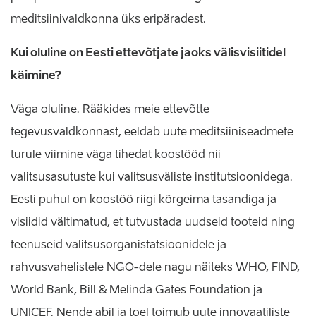
meditsiinivaldkonna üks eripäradest.
Kui oluline on Eesti ettevõtjate jaoks välisvisiitidel
käimine?
Väga oluline. Rääkides meie ettevõtte
tegevusvaldkonnast, eeldab uute meditsiiniseadmete
turule viimine väga tihedat koostööd nii
valitsusasutuste kui valitsusväliste institutsioonidega.
Eesti puhul on koostöö riigi kõrgeima tasandiga ja
visiidid vältimatud, et tutvustada uudseid tooteid ning
teenuseid valitsusorganistatsioonidele ja
rahvusvahelistele NGO-dele nagu näiteks WHO, FIND,
World Bank, Bill & Melinda Gates Foundation ja
UNICEF. Nende abil ja toel toimub uute innovaatiliste