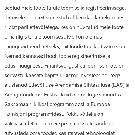
seotud meie toote turule toomise ja registreerimisega.
Tänaseks on meil kontaktid rohkem kui kahekümnest
riigist pärit ettevõtetega, kes on huvitatud meie toote
oma riigis turule toomisest. Meil on olemas
müügipartnerid hetkeks, mil toode lõplikult valmis on.
Nemad kannavad hoolt toote registreerimise ja
edasimüügi eest. Finantsvõrgustiku loomise mõte on
seevastu kaasata kapitali. Oleme investeeringutega
alustanud Ettevõtluse Arendamise Sihtasutuse (EAS) ja
Arengufondi toel Eestist, kuid oleme tuge saanud ka
Saksamaa riiklikest programmidest ja Euroopa
Komisjoni programmidest. Kokkuvõtteks on
välisvisiitidel olnud meie peamiseks ülesandeks
tutvustada oma toodet, kasutatavat tehnoloogiat,