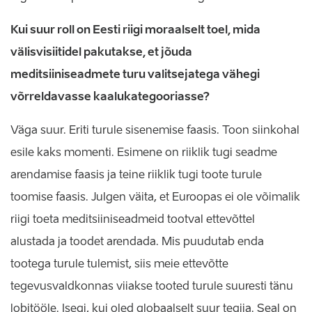
Kui suur roll on Eesti riigi moraalselt toel, mida
välisvisiitidel pakutakse, et jõuda
meditsiiniseadmete turu valitsejatega vähegi
võrreldavasse kaalukategooriasse?
Väga suur. Eriti turule sisenemise faasis. Toon siinkohal
esile kaks momenti. Esimene on riiklik tugi seadme
arendamise faasis ja teine riiklik tugi toote turule
toomise faasis. Julgen väita, et Euroopas ei ole võimalik
riigi toeta meditsiiniseadmeid tootval ettevõttel
alustada ja toodet arendada. Mis puudutab enda
tootega turule tulemist, siis meie ettevõtte
tegevusvaldkonnas viiakse tooted turule suuresti tänu
lobitööle. Isegi, kui oled globaalselt suur tegija. Seal on