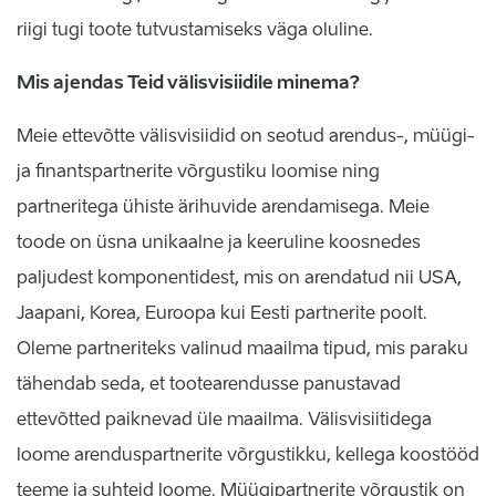
riigi tugi toote tutvustamiseks väga oluline.
Mis ajendas Teid välisvisiidile minema?
Meie ettevõtte välisvisiidid on seotud arendus-, müügi-
ja finantspartnerite võrgustiku loomise ning
partneritega ühiste ärihuvide arendamisega. Meie
toode on üsna unikaalne ja keeruline koosnedes
paljudest komponentidest, mis on arendatud nii USA,
Jaapani, Korea, Euroopa kui Eesti partnerite poolt.
Oleme partneriteks valinud maailma tipud, mis paraku
tähendab seda, et tootearendusse panustavad
ettevõtted paiknevad üle maailma. Välisvisiitidega
loome arenduspartnerite võrgustikku, kellega koostööd
teeme ja suhteid loome. Müügipartnerite võrgustik on