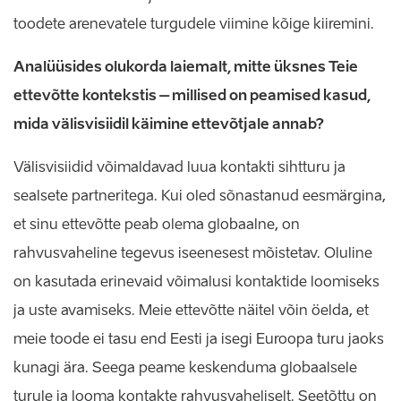
toodete arenevatele turgudele viimine kõige kiiremini.
Analüüsides olukorda laiemalt, mitte üksnes Teie
ettevõtte kontekstis – millised on peamised kasud,
mida välisvisiidil käimine ettevõtjale annab?
Välisvisiidid võimaldavad luua kontakti sihtturu ja
sealsete partneritega. Kui oled sõnastanud eesmärgina,
et sinu ettevõtte peab olema globaalne, on
rahvusvaheline tegevus iseenesest mõistetav. Oluline
on kasutada erinevaid võimalusi kontaktide loomiseks
ja uste avamiseks. Meie ettevõtte näitel võin öelda, et
meie toode ei tasu end Eesti ja isegi Euroopa turu jaoks
kunagi ära. Seega peame keskenduma globaalsele
turule ja looma kontakte rahvusvaheliselt. Seetõttu on