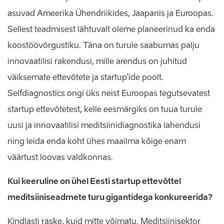
asuvad Ameerika Ühendriikides, Jaapanis ja Euroopas.
Sellest teadmisest lähtuvalt oleme planeerinud ka enda
koostöövõrgustiku. Täna on turule saabumas palju
innovaatilisi rakendusi, mille arendus on juhitud
väiksemate ettevõtete ja startup’ide poolt.
Selfdiagnostics ongi üks neist Euroopas tegutsevatest
startup ettevõtetest, kelle eesmärgiks on tuua turule
uusi ja innovaatilisi meditsiinidiagnostika lahendusi
ning leida enda koht ühes maailma kõige enam
väärtust loovas valdkonnas.
Kui keeruline on ühel Eesti startup ettevõttel
meditsiiniseadmete turu gigantidega konkureerida?
Kindlasti raske, kuid mitte võimatu. Meditsiinisektor