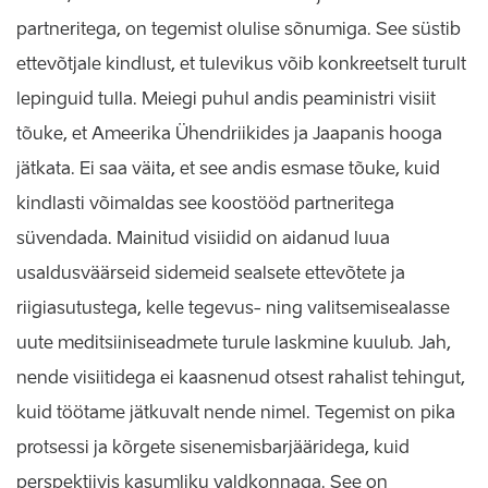
partneritega, on tegemist olulise sõnumiga. See süstib
ettevõtjale kindlust, et tulevikus võib konkreetselt turult
lepinguid tulla. Meiegi puhul andis peaministri visiit
tõuke, et Ameerika Ühendriikides ja Jaapanis hooga
jätkata. Ei saa väita, et see andis esmase tõuke, kuid
kindlasti võimaldas see koostööd partneritega
süvendada. Mainitud visiidid on aidanud luua
usaldusväärseid sidemeid sealsete ettevõtete ja
riigiasutustega, kelle tegevus- ning valitsemisealasse
uute meditsiiniseadmete turule laskmine kuulub. Jah,
nende visiitidega ei kaasnenud otsest rahalist tehingut,
kuid töötame jätkuvalt nende nimel. Tegemist on pika
protsessi ja kõrgete sisenemisbarjääridega, kuid
perspektiivis kasumliku valdkonnaga. See on