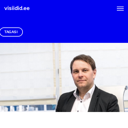
visiidid.ee
TAGASI