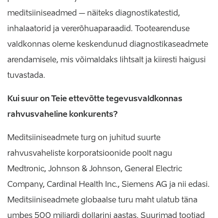
meditsiiniseadmed – näiteks diagnostikatestid,
inhalaatorid ja vererõhuaparaadid. Tootearenduse
valdkonnas oleme keskendunud diagnostikaseadmete
arendamisele, mis võimaldaks lihtsalt ja kiiresti haigusi
tuvastada.
Kui suur on Teie ettevõtte tegevusvaldkonnas
rahvusvaheline konkurents?
Meditsiiniseadmete turg on juhitud suurte
rahvusvaheliste korporatsioonide poolt nagu
Medtronic, Johnson & Johnson, General Electric
Company, Cardinal Health Inc., Siemens AG ja nii edasi.
Meditsiiniseadmete globaalse turu maht ulatub täna
umbes 500 miljardi dollarini aastas. Suurimad tootjad