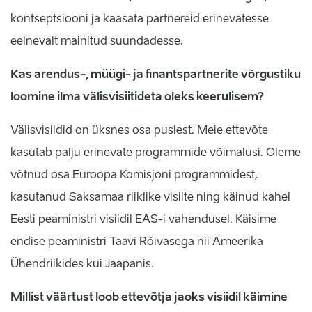
kontseptsiooni ja kaasata partnereid erinevatesse
eelnevalt mainitud suundadesse.
Kas arendus-, müügi- ja finantspartnerite võrgustiku
loomine ilma välisvisiitideta oleks keerulisem?
Välisvisiidid on üksnes osa puslest. Meie ettevõte
kasutab palju erinevate programmide võimalusi. Oleme
võtnud osa Euroopa Komisjoni programmidest,
kasutanud Saksamaa riiklike visiite ning käinud kahel
Eesti peaministri visiidil EAS-i vahendusel. Käisime
endise peaministri Taavi Rõivasega nii Ameerika
Ühendriikides kui Jaapanis.
Millist väärtust loob ettevõtja jaoks visiidil käimine