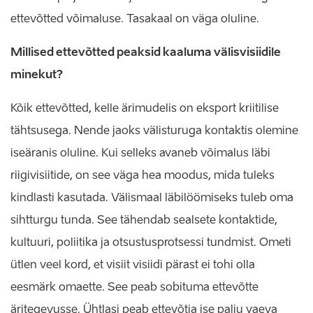
ettevõtted võimaluse. Tasakaal on väga oluline.
Millised ettevõtted peaksid kaaluma välisvisiidile
minekut?
Kõik ettevõtted, kelle ärimudelis on eksport kriitilise
tähtsusega. Nende jaoks välisturuga kontaktis olemine
iseäranis oluline. Kui selleks avaneb võimalus läbi
riigivisiitide, on see väga hea moodus, mida tuleks
kindlasti kasutada. Välismaal läbilöömiseks tuleb oma
sihtturgu tunda. See tähendab sealsete kontaktide,
kultuuri, poliitika ja otsustusprotsessi tundmist. Ometi
ütlen veel kord, et visiit visiidi pärast ei tohi olla
eesmärk omaette. See peab sobituma ettevõtte
äritegevusse. Ühtlasi peab ettevõtja ise palju vaeva