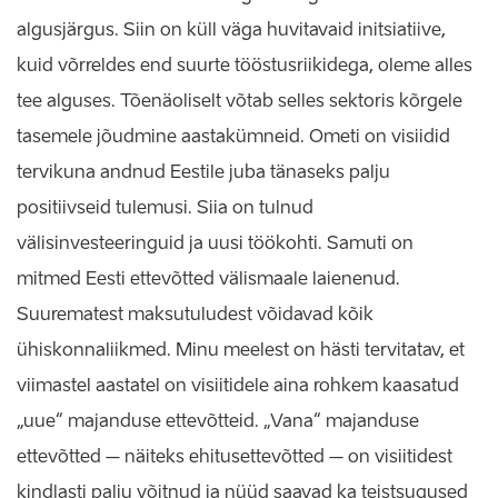
algusjärgus. Siin on küll väga huvitavaid initsiatiive,
kuid võrreldes end suurte tööstusriikidega, oleme alles
tee alguses. Tõenäoliselt võtab selles sektoris kõrgele
tasemele jõudmine aastakümneid. Ometi on visiidid
tervikuna andnud Eestile juba tänaseks palju
positiivseid tulemusi. Siia on tulnud
välisinvesteeringuid ja uusi töökohti. Samuti on
mitmed Eesti ettevõtted välismaale laienenud.
Suurematest maksutuludest võidavad kõik
ühiskonnaliikmed. Minu meelest on hästi tervitatav, et
viimastel aastatel on visiitidele aina rohkem kaasatud
„uue“ majanduse ettevõtteid. „Vana“ majanduse
ettevõtted – näiteks ehitusettevõtted – on visiitidest
kindlasti palju võitnud ja nüüd saavad ka teistsugused