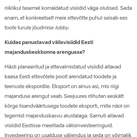
riiklikul tasemel korraldatud visiidid väga olulised. Seda
enam, et konkreetselt meie ettevõtte puhul seisab ees
toote turule jõudmise
lobby
.
Kuidas panustavad välisvisiidid Eesti
majanduskeskkonna arengusse?
Hästi planeeritud ja ettevalmistatud visiidid aitavad
kaasa Eesti ettevõtete poolt arendatud toodete ja
teenuste ekspordile. Eksport on ainus asi, mis riigi
majanduse arengut veab. Seejuures rõhutan eeskätt
kõrge lisandväärtusega toodete eksporti, mille näol on
tegemist majanduskasvu alustalaga. Samuti aitavad
visiidid Eestisse meelitada välisinvesteeringuid.
Investeering on usalduse väljendus ja seda on võimalik