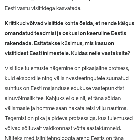
Eesti vastu visiitidega kasvatada.
Kriitikud võivad visiitide kohta öelda, et nende käigus
omandatud teadmisi ja oskusi on keeruline Eestis
rakendada. Esitatakse küsimus, mis kasu on
visiitidest Eesti inimestele. Kuidas neile vastaksite?
Visiitide tulemuste nägemine on pikaajaline protsess,
kuid ekspordile ning välisinvesteeringutele suunatud
suhtlus on Eesti majanduse edukuse vaatepunktist
ainuvõimalik tee. Kahjuks ei ole nii, et täna sõidan
välismaale ja homme saan hakata reisi vilju nautima.
Tegemist on pika ja pideva protsessiga, kus tulemused
võivad sõltuvalt valdkonnast võtta aastakümneid.
Näiteks meditsiinitehnoloogia areng Eestis on täna