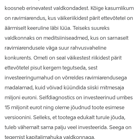
koosneb erinevatest valdkondadest. Kõige kasumlikum
on ravimiarendus, kus väikeriikidest pärit ettevõtetel on
äärmiselt keeruline läbi lüüa. Teiseks suureks
valdkonnaks on meditsiiniseadmed, kus on sarnaselt
ravimiarendusele väga suur rahvusvaheline
konkurents. Ometi on seal väikestest riikidest pärit
ettevõtetel pisut kergem tegutseda, sest
investeeringumahud on võrreldes ravimiarendusega
madalamad, kuid võivad küündida siiski mitmesaja
miljoni euroni. Selfdiagnostics on investeerinud umbes
15 miljonit eurot ning oleme jõudnud toote esimese
versioonini. Selleks, et tootega edukalt turule jõuda,
tuleb vähemalt sama palju veel investeerida. Seega on
tegemist kapitalimahuka valdkonnaga.