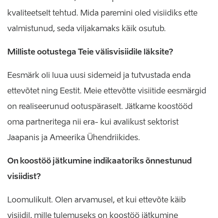
kvaliteetselt tehtud. Mida paremini oled visiidiks ette
valmistunud, seda viljakamaks käik osutub.
Milliste ootustega Teie välisvisiidile läksite?
Eesmärk oli luua uusi sidemeid ja tutvustada enda
ettevõtet ning Eestit. Meie ettevõtte visiitide eesmärgid
on realiseerunud ootuspäraselt. Jätkame koostööd
oma partneritega nii era- kui avalikust sektorist
Jaapanis ja Ameerika Ühendriikides.
On koostöö jätkumine indikaatoriks õnnestunud
visiidist?
Loomulikult. Olen arvamusel, et kui ettevõte käib
visiidil, mille tulemuseks on koostöö jätkumine