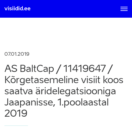
visiidid.ee
MOBIIL ID-GA
SMART ID-GA
Sisse logimisel ja registreerumisel nõustute kasutamise
tingimustega, mis on loetavad
siit
07.01.2019
AS BaltCap / 11419647 /
Kõrgetasemeline visiit koos
saatva äridelegatsiooniga
Jaapanisse, 1.poolaastal
2019