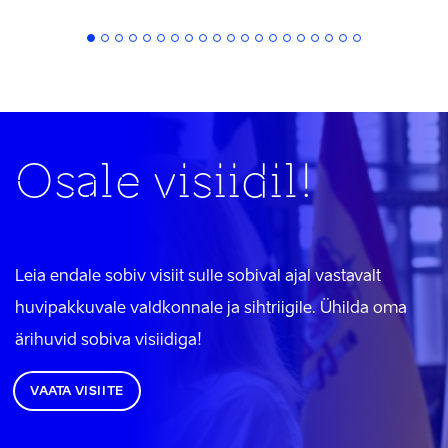
Osale visiidil!
Leia endale sobiv visiit sulle sobival ajal vastavalt
huvipakkuvale valdkonnale ja sihtriigile. Ühilda oma
ärihuvid sobiva visiidiga!
VAATA VISIITE