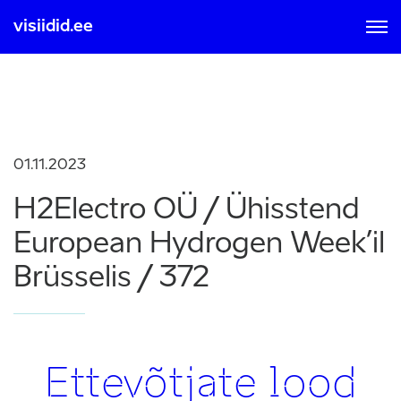
visiidid.ee
MOBIIL ID-GA
SMART ID-GA
Sisse logimisel ja registreerumisel nõustute kasutamise
01.11.2023
tingimustega, mis on loetavad
siit
H2Electro OÜ / Ühisstend
European Hydrogen Week’il
Brüsselis / 372
Ettevõtjate lood