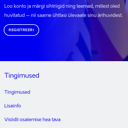
Loo konto ja märgi sihtriigid ning teemad, millest oled
huvitatud – nii saame ühtlasi ülevaate sinu ärihuvidest.
REGISTREERI
Tingimused
Tingimused
Lisainfo
Visiidil osalemise hea tava